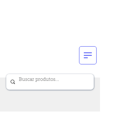
Renik Brindes
15 anos