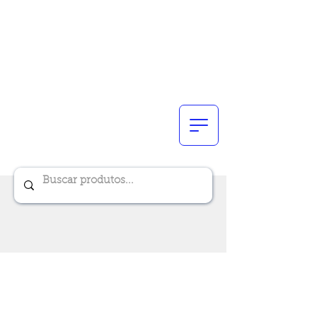
Renik Brindes
15 anos