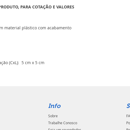
PRODUTO, PARA COTAÇÃO E VALORES
em material plástico com acabamento
ção (CxL): 5 cm x 5 cm
Info
S
Sobre
FA
Trabalhe Conosco
Po
Seja um revendedor
Po