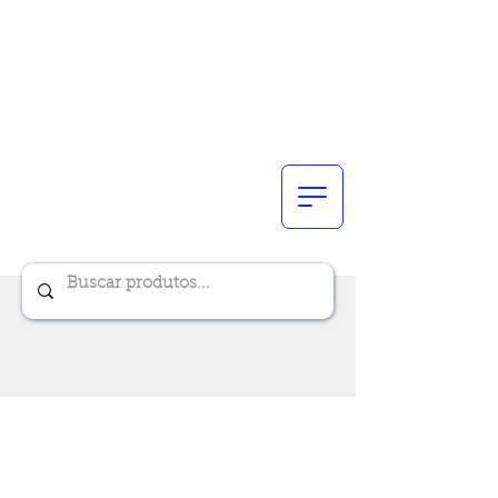
Renik Brindes
15 anos