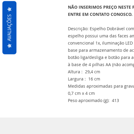
NÃO INSERIMOS PREÇO NESTE 
ENTRE EM CONTATO CONOSCO.
AVALIAÇÕES
Descrição: Espelho Dobrável com 
espelho possui uma das faces am
convencional 1x, iluminação LED
base para armazenamento de aces
botão liga/desliga e botão para
à base de 4 pilhas AA (não acom
Altura : 29,4 cm
Largura : 16 cm
Medidas aproximadas para gravaç
0,7 cm x 4 cm
Peso aproximado (g): 413