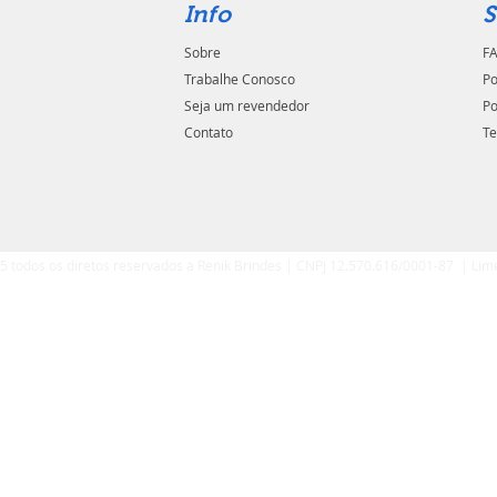
Info
S
Sobre
FA
Trabalhe Conosco
Po
Seja um revendedor
Po
Contato
Te
5 todos os diretos reservados a Renik Brindes | CNPJ 12.570.616/0001-87 | Lim