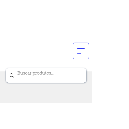
Renik Brindes
15 anos