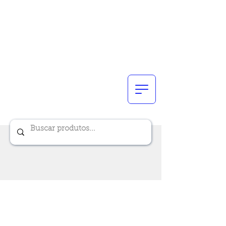
Renik Brindes
15 anos