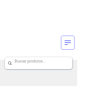
Renik Brindes
15 anos