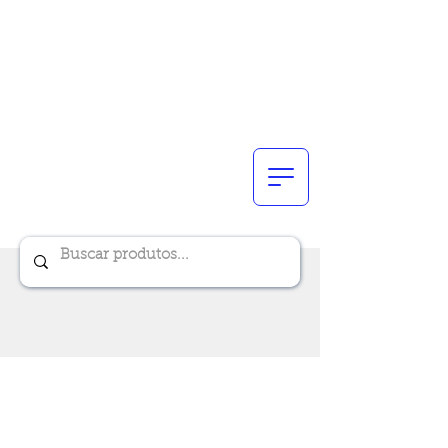
Renik Brindes
15 anos