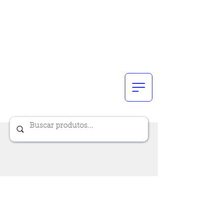
Renik Brindes
15 anos