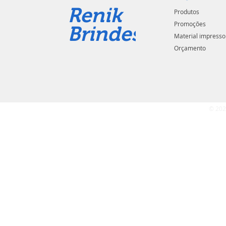
Renik
Produtos
Promoções
Brindes
Material impresso
Orçamento
© 202