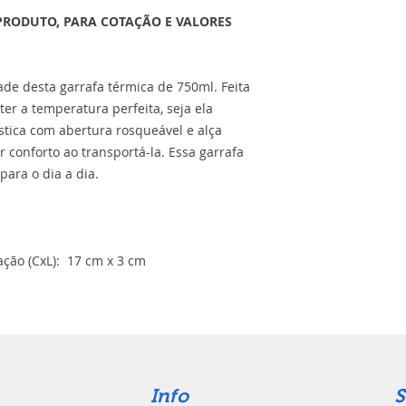
PRODUTO, PARA COTAÇÃO E VALORES
de desta garrafa térmica de 750ml. Feita
er a temperatura perfeita, seja ela
stica com abertura rosqueável e alça
 conforto ao transportá-la. Essa garrafa
para o dia a dia.
ção (CxL): 17 cm x 3 cm
Info
S