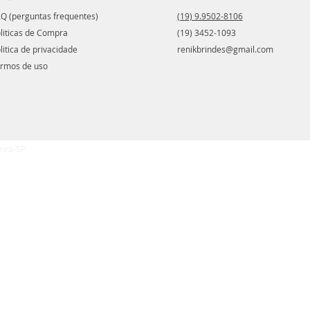
Q (perguntas frequentes)
(19) 9.9502-8106
liticas de Compra
(19) 3452-1093
litica de privacidade
renikbrindes@gmail.com
rmos de uso
eira-SP