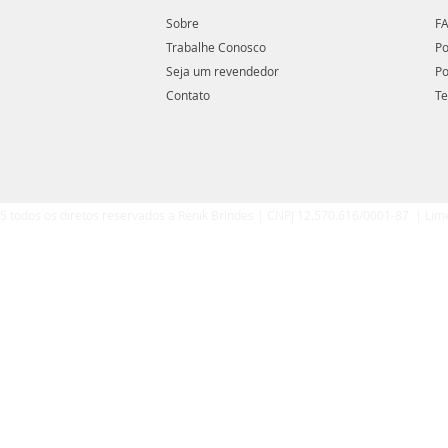
Sobre
FA
Trabalhe Conosco
Po
Seja um revendedor
Po
Contato
Te
5 todos os diretos reservados a Renik Brindes | CNPJ 12.570.616/0001-87 | Lim