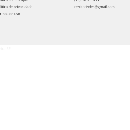
litica de privacidade
renikbrindes@gmail.com
rmos de uso
eira-SP