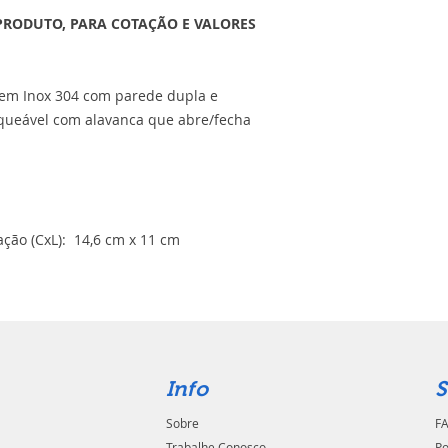
PRODUTO, PARA COTAÇÃO E VALORES
a em Inox 304 com parede dupla e
queável com alavanca que abre/fecha
ção (CxL): 14,6 cm x 11 cm
Info
S
Sobre
FA
Trabalhe Conosco
Po