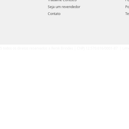
Seja um revendedor
Po
Contato
Te
5 todos os diretos reservados a Renik Brindes | CNPJ 12.570.616/0001-87 | Lim