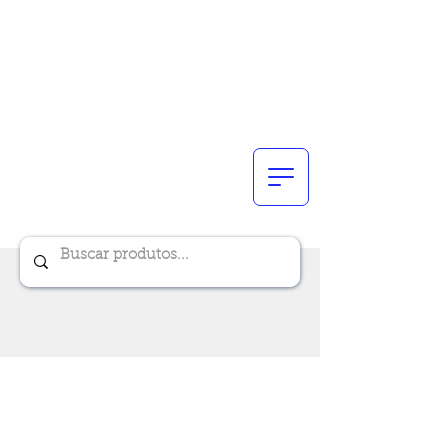
Renik Brindes
15 anos