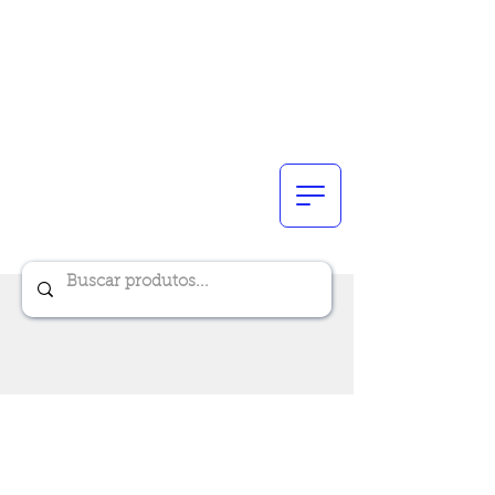
Renik Brindes
15 anos