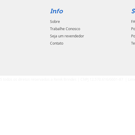
Info
S
Sobre
FA
Trabalhe Conosco
Po
Seja um revendedor
Po
Contato
Te
5 todos os diretos reservados a Renik Brindes | CNPJ 12.570.616/0001-87 | Lim