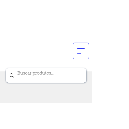
Renik Brindes
15 anos