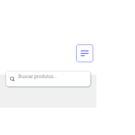
Renik Brindes
15 anos