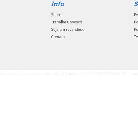
Info
S
Sobre
FA
Trabalhe Conosco
Po
Seja um revendedor
Po
Contato
Te
5 todos os diretos reservados a Renik Brindes | CNPJ 12.570.616/0001-87 | Lim