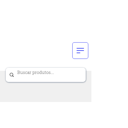
Renik Brindes
15 anos