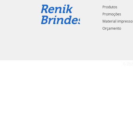
Renik
Produtos
Promoções
Brindes
Material impresso
Orçamento
© 202