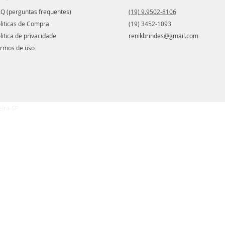
Q (perguntas frequentes)
(19) 9.9502-8106
liticas de Compra
(19) 3452-1093
litica de privacidade
renikbrindes@gmail.com
rmos de uso
eira-SP