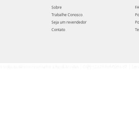
Sobre
FA
Trabalhe Conosco
Po
Seja um revendedor
Po
Contato
Te
5 todos os diretos reservados a Renik Brindes | CNPJ 12.570.616/0001-87 | Lim