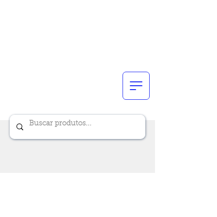
Renik Brindes
15 anos