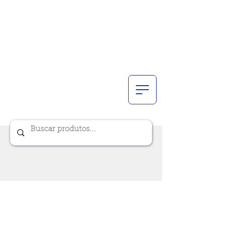
Renik Brindes
15 anos