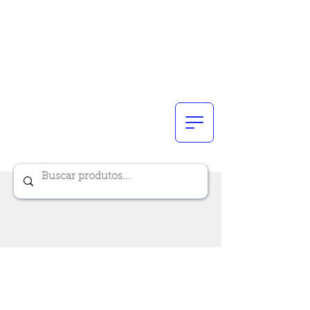
Renik Brindes
15 anos