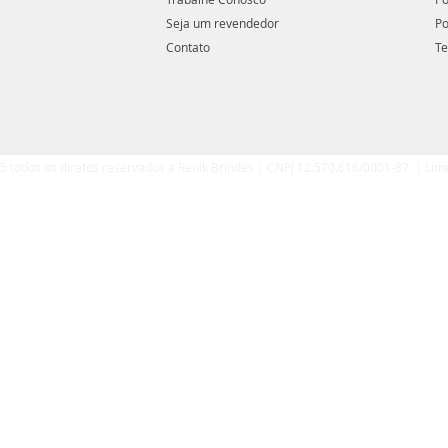
Seja um revendedor
Po
Contato
Te
5 todos os diretos reservados a Renik Brindes | CNPJ 12.570.616/0001-87 | Lim