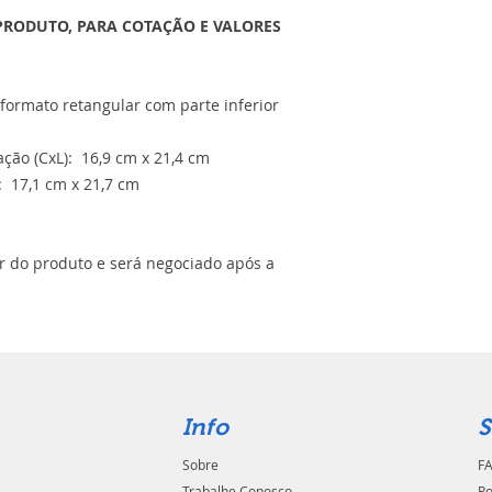
PRODUTO, PARA COTAÇÃO E VALORES
ormato retangular com parte inferior
ão (CxL): 16,9 cm x 21,4 cm
 17,1 cm x 21,7 cm
or do produto e será negociado após a
Info
S
Sobre
FA
Trabalhe Conosco
Po