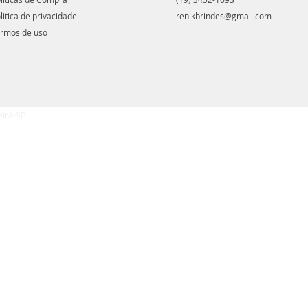
litica de privacidade
renikbrindes@gmail.com
rmos de uso
eira-SP