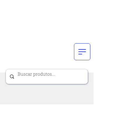
Renik Brindes
15 anos