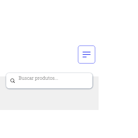
Renik Brindes
15 anos