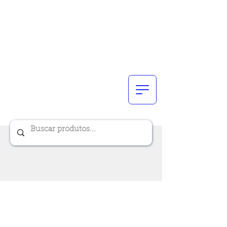
Renik Brindes
15 anos