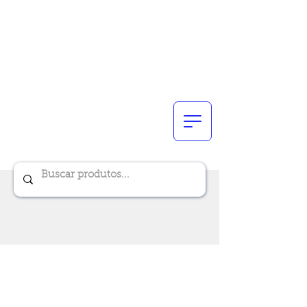
Renik Brindes
15 anos