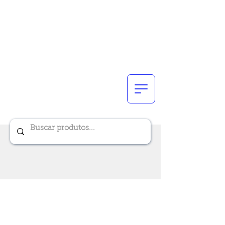
Renik Brindes
15 anos