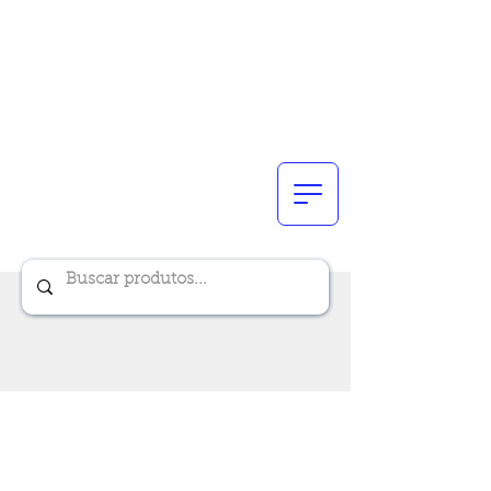
Renik Brindes
15 anos