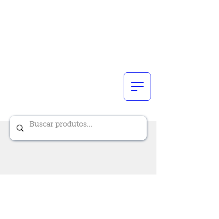
Renik Brindes
15 anos