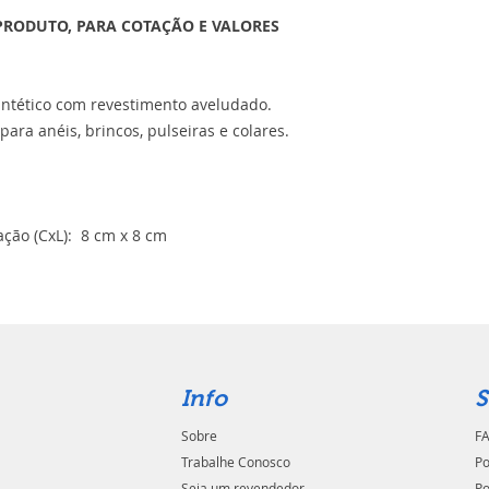
PRODUTO, PARA COTAÇÃO E VALORES
sintético com revestimento aveludado.
ara anéis, brincos, pulseiras e colares.
ção (CxL): 8 cm x 8 cm
Info
S
Sobre
FA
Trabalhe Conosco
Po
Seja um revendedor
Po