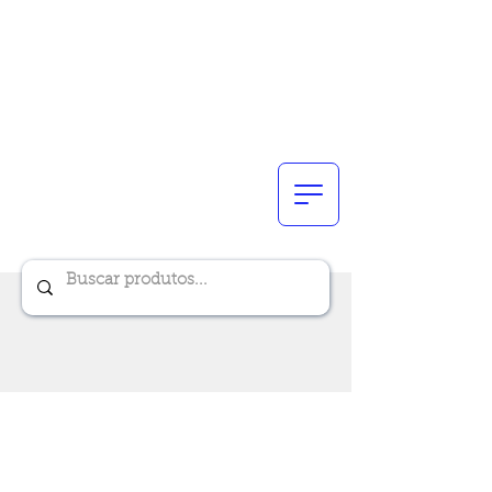
Renik Brindes
15 anos