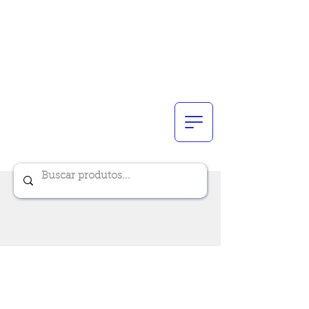
Renik Brindes
15 anos