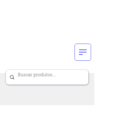
Renik Brindes
15 anos