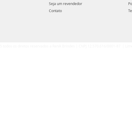
Seja um revendedor
Po
Contato
Te
5 todos os diretos reservados a Renik Brindes | CNPJ 12.570.616/0001-87 | Lim