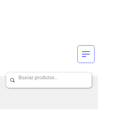
Renik Brindes
15 anos