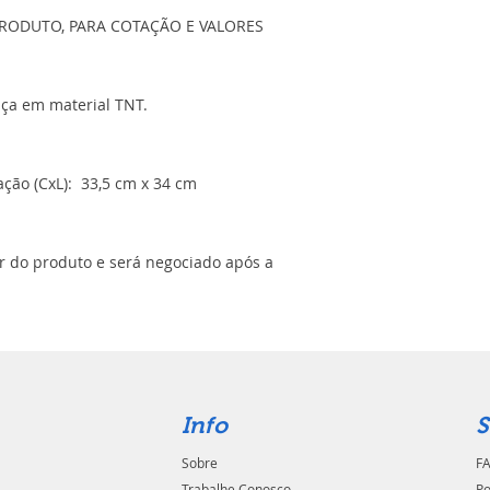
RODUTO, PARA COTAÇÃO E VALORES
lça em material TNT.
ção (CxL): 33,5 cm x 34 cm
or do produto e será negociado após a
Info
S
Sobre
FA
Trabalhe Conosco
Po