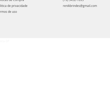
litica de privacidade
renikbrindes@gmail.com
rmos de uso
eira-SP