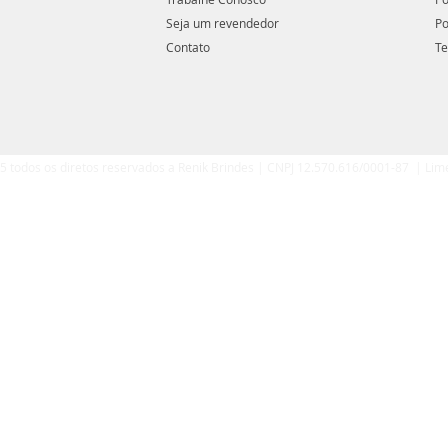
Seja um revendedor
Po
Contato
Te
5 todos os diretos reservados a Renik Brindes | CNPJ 12.570.616/0001-87 | Lim