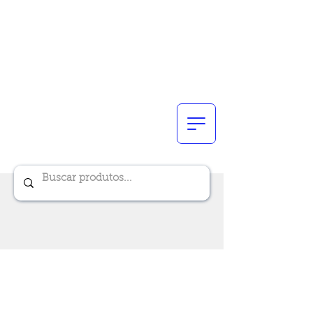
Renik Brindes
15 anos