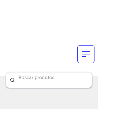
Renik Brindes
15 anos