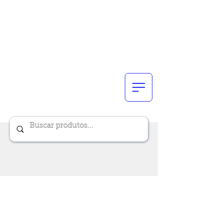
Renik Brindes
15 anos