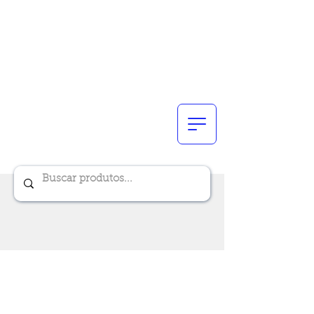
Renik Brindes
15 anos