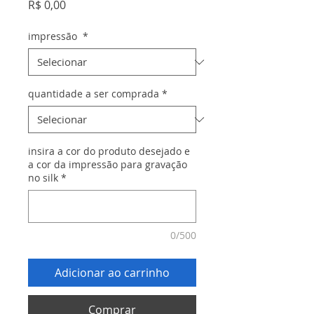
Preço
R$ 0,00
impressão
*
quantidade a ser comprada
*
insira a cor do produto desejado e
a cor da impressão para gravação
no silk
*
0/500
Adicionar ao carrinho
Comprar