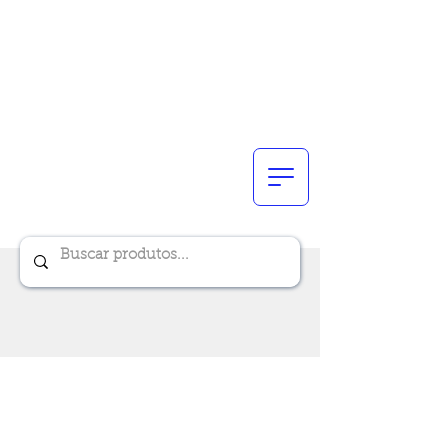
Renik Brindes
15 anos