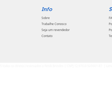
Info
S
Sobre
FA
Trabalhe Conosco
Po
Seja um revendedor
Po
Contato
Te
5 todos os diretos reservados a Renik Brindes | CNPJ 12.570.616/0001-87 | Lim