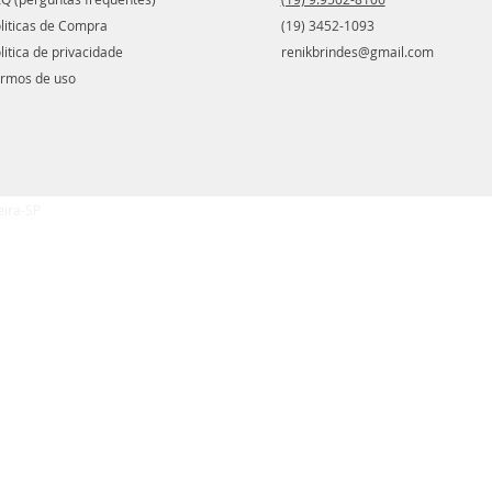
liticas de Compra
(19) 3452-1093
litica de privacidade
renikbrindes@gmail.com
rmos de uso
eira-SP