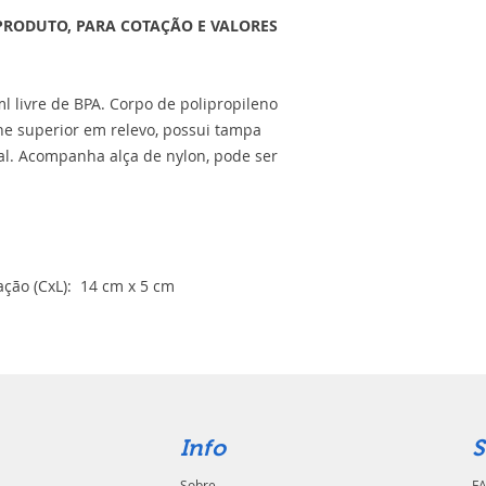
PRODUTO, PARA COTAÇÃO E VALORES
l livre de BPA. Corpo de polipropileno
he superior em relevo, possui tampa
l. Acompanha alça de nylon, pode ser
ção (CxL): 14 cm x 5 cm
Info
S
Sobre
FA