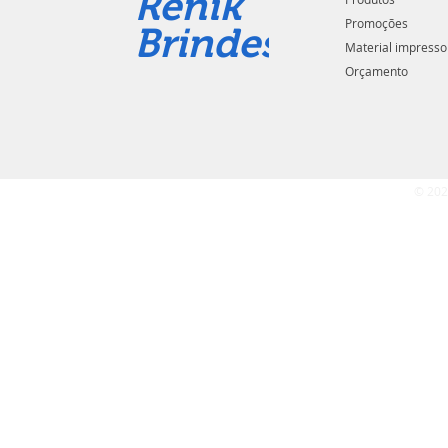
Renik
Promoções
Brindes
Material impresso
Orçamento
© 202