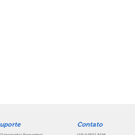
uporte
Contato
Q (perguntas frequentes)
(19) 9.9502-8106