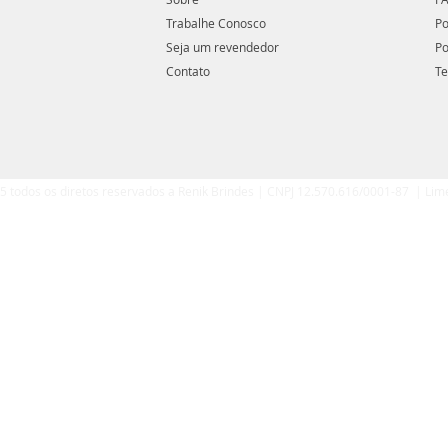
Trabalhe Conosco
Po
Seja um revendedor
Po
Contato
Te
5 todos os diretos reservados a Renik Brindes | CNPJ 12.570.616/0001-87 | Lim